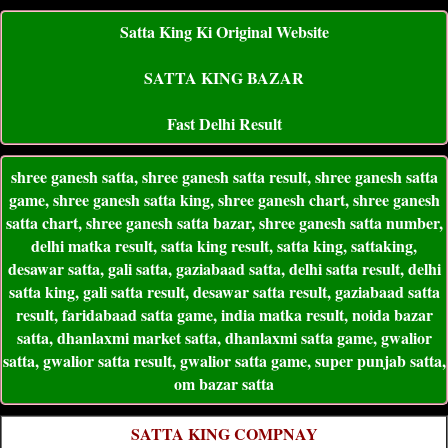
Satta King Ki Original Website
SATTA KING BAZAR
Fast Delhi Result
shree ganesh satta, shree ganesh satta result, shree ganesh satta
game, shree ganesh satta king, shree ganesh chart, shree ganesh
satta chart, shree ganesh satta bazar, shree ganesh satta number,
delhi matka result, satta king result, satta king, sattaking,
desawar satta, gali satta, gaziabaad satta, delhi satta result, delhi
satta king, gali satta result, desawar satta result, gaziabaad satta
result, faridabaad satta game, india matka result, noida bazar
satta, dhanlaxmi market satta, dhanlaxmi satta game, gwalior
satta, gwalior satta result, gwalior satta game, super punjab satta,
om bazar satta
SATTA KING COMPNAY