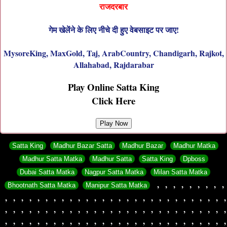
राजदरबार
गेम खेलेंने के लिए नीचे दी हुए वेबसाइट पर जाए!
MysoreKing, MaxGold, Taj, ArabCountry, Chandigarh, Rajkot,
Allahabad, Rajdarabar
Play Online Satta King
Click Here
Play Now
Satta King
Madhur Bazar Satta
Madhur Bazar
Madhur Matka
Madhur Satta Matka
Madhur Satta
Satta King
Dpboss
Dubai Satta Matka
Nagpur Satta Matka
Milan Satta Matka
a
,
a
,
a
,
a
,
a
,
a
,
a
,
a
,
a
,
Bhootnath Satta Matka
Manipur Satta Matka
a
,
a
,
a
,
a
,
a
,
a
,
a
,
a
,
a
,
a
,
a
,
a
,
a
,
a
,
a
,
a
,
a
,
a
,
a
,
a
,
a
,
a
,
a
,
a
,
a
,
a
,
a
,
a
,
a
,
a
,
a
,
a
,
a
,
a
,
a
,
a
,
a
,
a
,
a
,
a
,
a
,
a
,
a
,
a
,
a
,
a
,
a
,
a
,
a
,
a
,
a
,
a
,
a
,
a
,
a
,
a
,
a
,
a
,
a
,
a
,
a
,
a
,
a
,
a
,
a
,
a
,
a
,
a
,
a
,
a
,
a
,
a
,
a
,
a
,
a
,
a
,
a
,
a
,
a
,
a
,
a
,
a
,
a
,
a
,