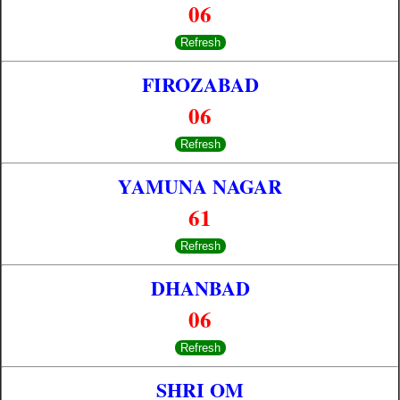
06
Refresh
FIROZABAD
06
Refresh
YAMUNA NAGAR
61
Refresh
DHANBAD
06
Refresh
SHRI OM