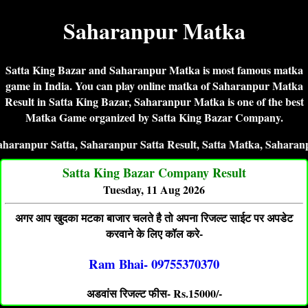
Saharanpur Matka
Satta King Bazar and Saharanpur Matka is most famous matka
game in India. You can play online matka of Saharanpur Matka
Result in Satta King Bazar, Saharanpur Matka is one of the best
Matka Game organized by Satta King Bazar Company.
Saharanpur Satta, Saharanpur Satta Result, Satta Matka, Saha
Satta King Bazar Company Result
Tuesday, 11 Aug 2026
अगर आप खुदका मटका बाजार चलते है तो अपना रिजल्ट साईट पर अपडेट
करवाने के लिए कॉल करे-
Ram Bhai- 09755370370
अडवांस रिजल्ट फीस- Rs.15000/-