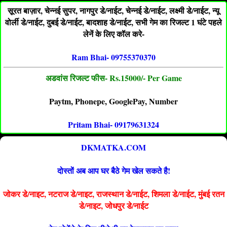
सूरत बाज़ार, चेन्नई सुपर, नागपुर डे/नाईट, चेन्नई डे/नाईट, लक्ष्मी डे/नाईट, न्यू
वोर्ली डे/नाईट, दुबई डे/नाईट, बादशाह डे/नाईट, सभी गेम का रिजल्ट 1 घंटे पहले
लेनें के लिए कॉल करे-
Ram Bhai- 09755370370
अडवांस रिजल्ट फीस- Rs.15000/- Per Game
Paytm, Phonepe, GooglePay, Number
Pritam Bhai- 09179631324
DKMATKA.COM
दोस्तों अब आप घर बैठे गेम खेल सकते है!
जोकर डे/नाइट, नटराज डे/नाइट, राजस्थान डे/नाईट, शिमला डे/नाईट, मुंबई रतन
डे/नाइट, जोधपुर डे/नाईट