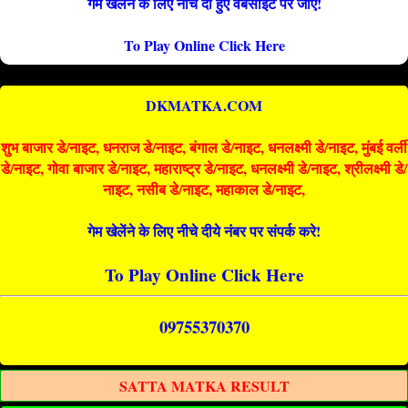
गेम खेलेंने के लिए नीचे दी हुए वेबसाइट पर जाए!
To Play Online Click Here
DKMATKA.COM
शुभ बाजार डे/नाइट, धनराज डे/नाइट, बंगाल डे/नाइट, धनलक्ष्मी डे/नाइट, मुंबई वर्ली
डे/नाइट, गोवा बाजार डे/नाइट, महाराष्ट्र डे/नाइट, धनलक्ष्मी डे/नाइट, श्रीलक्ष्मी डे/
नाइट, नसीब डे/नाइट, महाकाल डे/नाइट,
गेम खेलेंने के लिए नीचे दीये नंबर पर संपर्क करे!
To Play Online Click Here
09755370370
SATTA MATKA RESULT