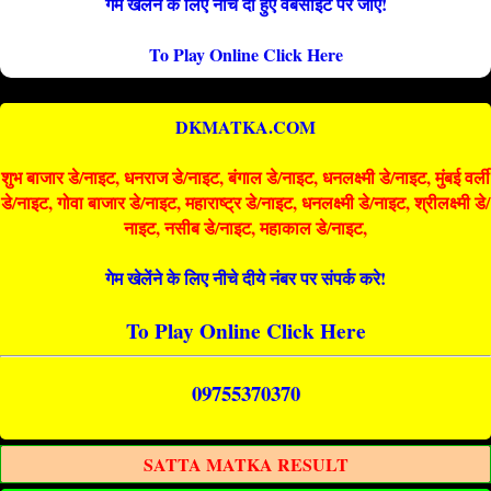
गेम खेलेंने के लिए नीचे दी हुए वेबसाइट पर जाए!
To Play Online Click Here
DKMATKA.COM
शुभ बाजार डे/नाइट, धनराज डे/नाइट, बंगाल डे/नाइट, धनलक्ष्मी डे/नाइट, मुंबई वर्ली
डे/नाइट, गोवा बाजार डे/नाइट, महाराष्ट्र डे/नाइट, धनलक्ष्मी डे/नाइट, श्रीलक्ष्मी डे/
नाइट, नसीब डे/नाइट, महाकाल डे/नाइट,
गेम खेलेंने के लिए नीचे दीये नंबर पर संपर्क करे!
To Play Online Click Here
09755370370
SATTA MATKA RESULT