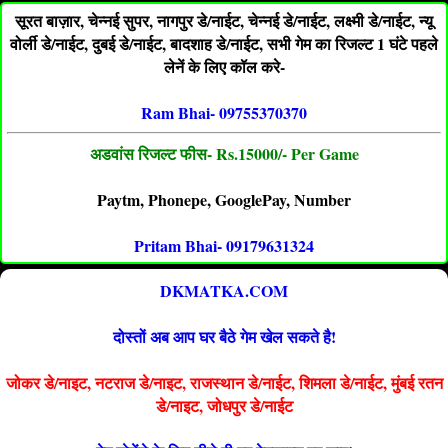
सूरत बाज़ार, चेन्नई सुपर, नागपुर डे/नाईट, चेन्नई डे/नाईट, लक्ष्मी डे/नाईट, न्यू
वोर्ली डे/नाईट, दुबई डे/नाईट, बादशाह डे/नाईट, सभी गेम का रिजल्ट 1 घंटे पहले
लेनें के लिए कॉल करे-
Ram Bhai- 09755370370
अडवांस रिजल्ट फीस- Rs.15000/- Per Game
Paytm, Phonepe, GooglePay, Number
Pritam Bhai- 09179631324
DKMATKA.COM
दोस्तों अब आप घर बैठे गेम खेल सकते है!
जोकर डे/नाइट, नटराज डे/नाइट, राजस्थान डे/नाईट, शिमला डे/नाईट, मुंबई रतन
डे/नाइट, जोधपुर डे/नाईट