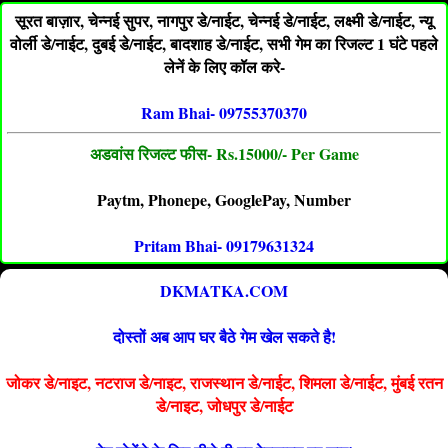
सूरत बाज़ार, चेन्नई सुपर, नागपुर डे/नाईट, चेन्नई डे/नाईट, लक्ष्मी डे/नाईट, न्यू
वोर्ली डे/नाईट, दुबई डे/नाईट, बादशाह डे/नाईट, सभी गेम का रिजल्ट 1 घंटे पहले
लेनें के लिए कॉल करे-
Ram Bhai- 09755370370
अडवांस रिजल्ट फीस- Rs.15000/- Per Game
Paytm, Phonepe, GooglePay, Number
Pritam Bhai- 09179631324
DKMATKA.COM
दोस्तों अब आप घर बैठे गेम खेल सकते है!
जोकर डे/नाइट, नटराज डे/नाइट, राजस्थान डे/नाईट, शिमला डे/नाईट, मुंबई रतन
डे/नाइट, जोधपुर डे/नाईट