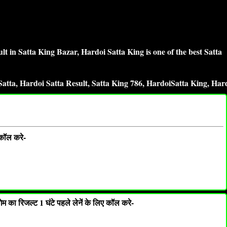
 in Satta King Bazar, Hardoi Satta King is one of the best Satta
ta, Hardoi Satta Result, Satta King 786, HardoiSatta King, Hardo
कॉल करे-
 गेम का रिजल्ट 1 घंटे पहले लेनें के लिए कॉल करे-