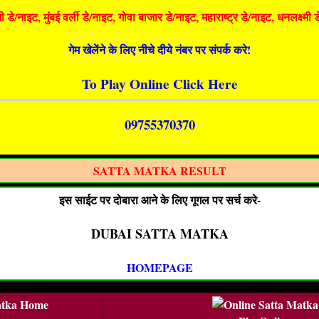
डे/नाइट, मुंबई वर्ली डे/नाइट, गोवा बाजार डे/नाइट, महाराष्ट्र डे/नाइट, धनलक्ष्मी
गेम खेलेंने के लिए नीचे दीये नंबर पर संपर्क करे!
To Play Online Click Here
09755370370
SATTA MATKA RESULT
इस साईट पर दोबारा आने के लिए गूगल पर सर्च करे-
DUBAI SATTA MATKA
HOMEPAGE