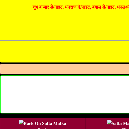
शुभ बाजार डे/नाइट, धनराज डे/नाइट, बंगाल डे/नाइट, धनलक्ष्मी 