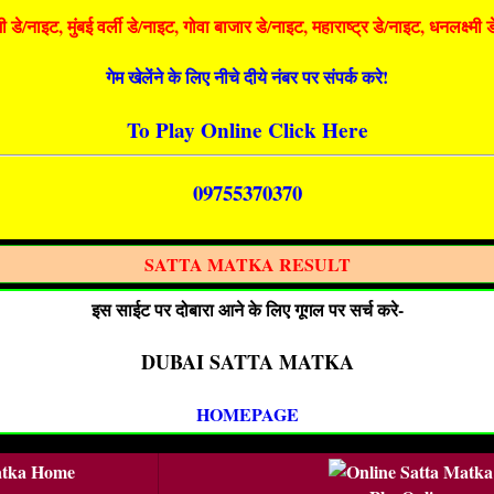
डे/नाइट, मुंबई वर्ली डे/नाइट, गोवा बाजार डे/नाइट, महाराष्ट्र डे/नाइट, धनलक्ष्मी
गेम खेलेंने के लिए नीचे दीये नंबर पर संपर्क करे!
To Play Online Click Here
09755370370
SATTA MATKA RESULT
इस साईट पर दोबारा आने के लिए गूगल पर सर्च करे-
DUBAI SATTA MATKA
HOMEPAGE