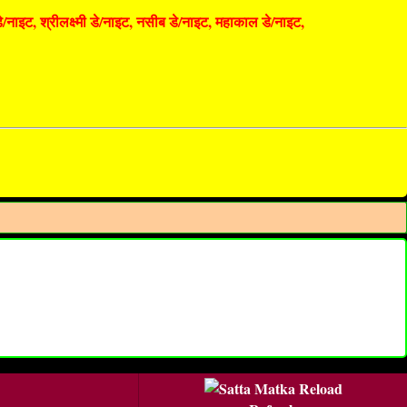
 डे/नाइट, श्रीलक्ष्मी डे/नाइट, नसीब डे/नाइट, महाकाल डे/नाइट,