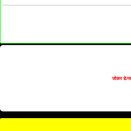
जोकर डे/ना