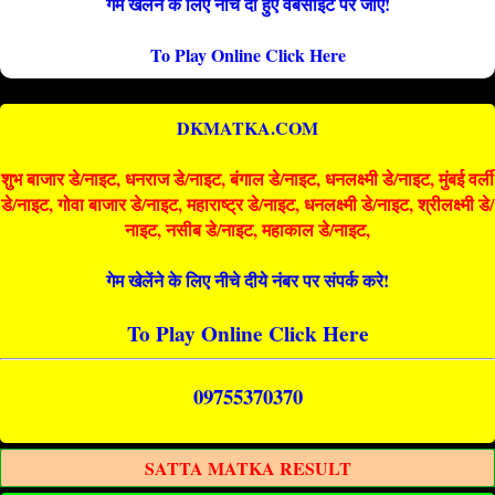
गेम खेलेंने के लिए नीचे दी हुए वेबसाइट पर जाए!
To Play Online Click Here
DKMATKA.COM
शुभ बाजार डे/नाइट, धनराज डे/नाइट, बंगाल डे/नाइट, धनलक्ष्मी डे/नाइट, मुंबई वर्ली
डे/नाइट, गोवा बाजार डे/नाइट, महाराष्ट्र डे/नाइट, धनलक्ष्मी डे/नाइट, श्रीलक्ष्मी डे/
नाइट, नसीब डे/नाइट, महाकाल डे/नाइट,
गेम खेलेंने के लिए नीचे दीये नंबर पर संपर्क करे!
To Play Online Click Here
09755370370
SATTA MATKA RESULT