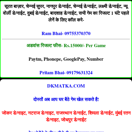
सूरत बाज़ार, चेन्नई सुपर, नागपुर डे/नाईट, चेन्नई डे/नाईट, लक्ष्मी डे/नाईट, न्यू
वोर्ली डे/नाईट, दुबई डे/नाईट, बादशाह डे/नाईट, सभी गेम का रिजल्ट 1 घंटे पहले
लेनें के लिए कॉल करे-
Ram Bhai- 09755370370
अडवांस रिजल्ट फीस- Rs.15000/- Per Game
Paytm, Phonepe, GooglePay, Number
Pritam Bhai- 09179631324
DKMATKA.COM
दोस्तों अब आप घर बैठे गेम खेल सकते है!
जोकर डे/नाइट, नटराज डे/नाइट, राजस्थान डे/नाईट, शिमला डे/नाईट, मुंबई रतन
डे/नाइट, जोधपुर डे/नाईट