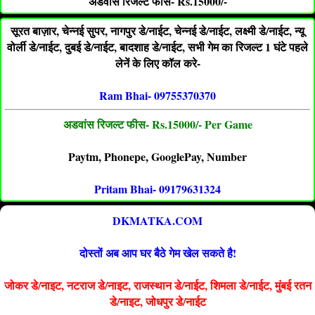
अडवांस रिजल्ट फीस- Rs.15000/-
सूरत बाज़ार, चेन्नई सुपर, नागपुर डे/नाईट, चेन्नई डे/नाईट, लक्ष्मी डे/नाईट, न्यू
वोर्ली डे/नाईट, दुबई डे/नाईट, बादशाह डे/नाईट, सभी गेम का रिजल्ट 1 घंटे पहले
लेनें के लिए कॉल करे-
Ram Bhai- 09755370370
अडवांस रिजल्ट फीस- Rs.15000/- Per Game
Paytm, Phonepe, GooglePay, Number
Pritam Bhai- 09179631324
DKMATKA.COM
दोस्तों अब आप घर बैठे गेम खेल सकते है!
जोकर डे/नाइट, नटराज डे/नाइट, राजस्थान डे/नाईट, शिमला डे/नाईट, मुंबई रतन
डे/नाइट, जोधपुर डे/नाईट