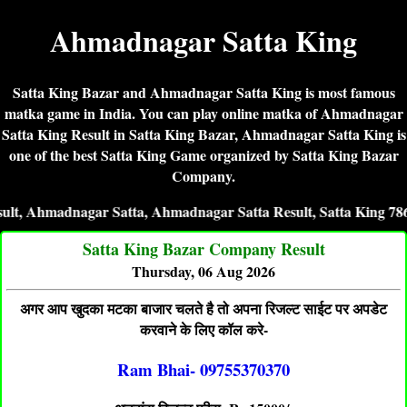
Ahmadnagar Satta King
Satta King Bazar and Ahmadnagar Satta King is most famous
matka game in India. You can play online matka of Ahmadnagar
Satta King Result in Satta King Bazar, Ahmadnagar Satta King is
one of the best Satta King Game organized by Satta King Bazar
Company.
lt, Ahmadnagar Satta, Ahmadnagar Satta Result, Satta King 78
Satta King Bazar Company Result
Thursday, 06 Aug 2026
अगर आप खुदका मटका बाजार चलते है तो अपना रिजल्ट साईट पर अपडेट
करवाने के लिए कॉल करे-
Ram Bhai- 09755370370