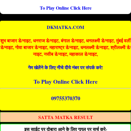
To Play Online Click Here
DKMATKA.COM
शुभ बाजार डे/नाइट, धनराज डे/नाइट, बंगाल डे/नाइट, धनलक्ष्मी डे/नाइट, मुंबई वर्ली
डे/नाइट, गोवा बाजार डे/नाइट, महाराष्ट्र डे/नाइट, धनलक्ष्मी डे/नाइट, श्रीलक्ष्मी डे/
नाइट, नसीब डे/नाइट, महाकाल डे/नाइट,
गेम खेलेंने के लिए नीचे दीये नंबर पर संपर्क करे!
To Play Online Click Here
09755370370
SATTA MATKA RESULT
इस साईट पर दोबारा आने के लिए गूगल पर सर्च करे-