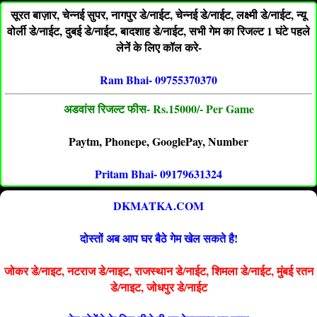
सूरत बाज़ार, चेन्नई सुपर, नागपुर डे/नाईट, चेन्नई डे/नाईट, लक्ष्मी डे/नाईट, न्यू
वोर्ली डे/नाईट, दुबई डे/नाईट, बादशाह डे/नाईट, सभी गेम का रिजल्ट 1 घंटे पहले
लेनें के लिए कॉल करे-
Ram Bhai- 09755370370
अडवांस रिजल्ट फीस- Rs.15000/- Per Game
Paytm, Phonepe, GooglePay, Number
Pritam Bhai- 09179631324
DKMATKA.COM
दोस्तों अब आप घर बैठे गेम खेल सकते है!
जोकर डे/नाइट, नटराज डे/नाइट, राजस्थान डे/नाईट, शिमला डे/नाईट, मुंबई रतन
डे/नाइट, जोधपुर डे/नाईट