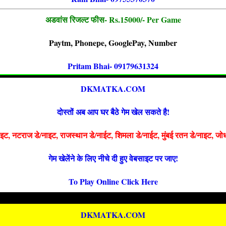
अडवांस रिजल्ट फीस- Rs.15000/- Per Game
Paytm, Phonepe, GooglePay, Number
Pritam Bhai- 09179631324
DKMATKA.COM
दोस्तों अब आप घर बैठे गेम खेल सकते है!
इट, नटराज डे/नाइट, राजस्थान डे/नाईट, शिमला डे/नाईट, मुंबई रतन डे/नाइट, जोध
गेम खेलेंने के लिए नीचे दी हुए वेबसाइट पर जाए!
To Play Online Click Here
DKMATKA.COM