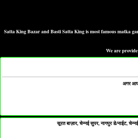
Satta King Bazar and Basti Satta King is most famous matka game 
We are provide Sat
अगर आप 
सूरत बाज़ार, चेन्नई सुपर, नागपुर डे/नाईट, चेन्नई