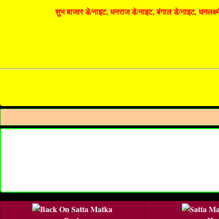
शुभ बाजार डे/नाइट, धनराज डे/नाइट, बंगाल डे/नाइट, धनलक्ष्मी 