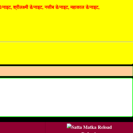
 डे/नाइट, श्रीलक्ष्मी डे/नाइट, नसीब डे/नाइट, महाकाल डे/नाइट,