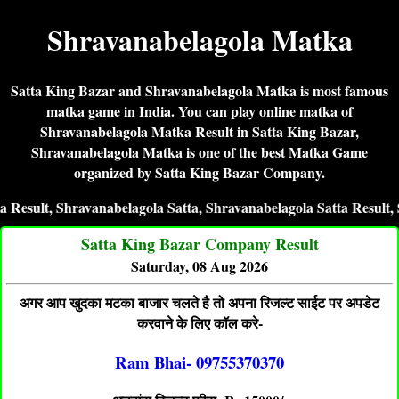
Shravanabelagola Matka
Satta King Bazar and Shravanabelagola Matka is most famous
matka game in India. You can play online matka of
Shravanabelagola Matka Result in Satta King Bazar,
Shravanabelagola Matka is one of the best Matka Game
organized by Satta King Bazar Company.
 Result, Shravanabelagola Satta, Shravanabelagola Satta Resul
Satta King Bazar Company Result
Saturday, 08 Aug 2026
अगर आप खुदका मटका बाजार चलते है तो अपना रिजल्ट साईट पर अपडेट
करवाने के लिए कॉल करे-
Ram Bhai- 09755370370