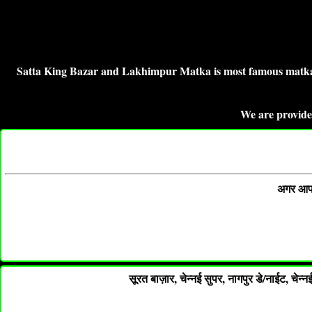
Satta King Bazar and Lakhimpur Matka is most famous matka 
We are provide 
अगर आप 
सूरत बाज़ार, चेन्नई सुपर, नागपुर डे/नाईट, चेन्नई