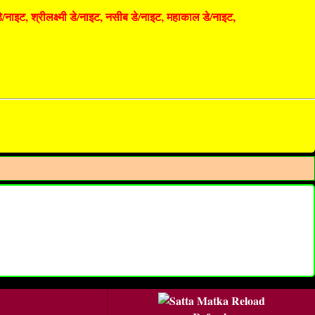
 डे/नाइट, श्रीलक्ष्मी डे/नाइट, नसीब डे/नाइट, महाकाल डे/नाइट,