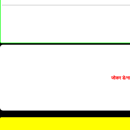
जोकर डे/ना