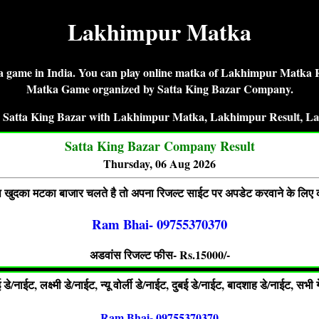
Lakhimpur Matka
game in India. You can play online matka of Lakhimpur Matka Res
Matka Game organized by Satta King Bazar Company.
Satta King Bazar with Lakhimpur Matka, Lakhimpur Result, La
Satta King Bazar Company Result
Thursday, 06 Aug 2026
खुदका मटका बाजार चलते है तो अपना रिजल्ट साईट पर अपडेट करवाने के लिए 
Ram Bhai- 09755370370
अडवांस रिजल्ट फीस- Rs.15000/-
 डे/नाईट, लक्ष्मी डे/नाईट, न्यू वोर्ली डे/नाईट, दुबई डे/नाईट, बादशाह डे/नाईट, सभी
Ram Bhai- 09755370370