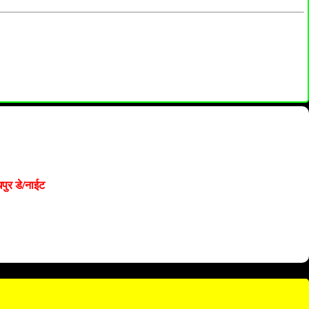
पुर डे/नाईट