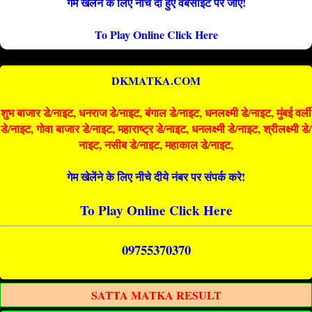
गेम खेलेंने के लिए नीचे दी हुए वेबसाइट पर जाए!
To Play Online Click Here
DKMATKA.COM
शुभ बाजार डे/नाइट, धनराज डे/नाइट, बंगाल डे/नाइट, धनलक्ष्मी डे/नाइट, मुंबई वर्ली
डे/नाइट, गोवा बाजार डे/नाइट, महाराष्ट्र डे/नाइट, धनलक्ष्मी डे/नाइट, श्रीलक्ष्मी डे/
नाइट, नसीब डे/नाइट, महाकाल डे/नाइट,
गेम खेलेंने के लिए नीचे दीये नंबर पर संपर्क करे!
To Play Online Click Here
09755370370
SATTA MATKA RESULT