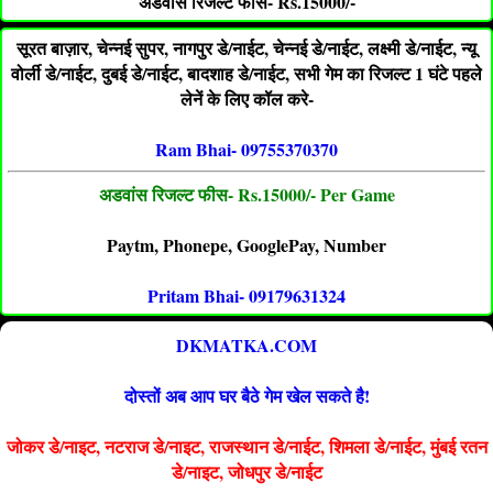
अडवांस रिजल्ट फीस- Rs.15000/-
सूरत बाज़ार, चेन्नई सुपर, नागपुर डे/नाईट, चेन्नई डे/नाईट, लक्ष्मी डे/नाईट, न्यू
वोर्ली डे/नाईट, दुबई डे/नाईट, बादशाह डे/नाईट, सभी गेम का रिजल्ट 1 घंटे पहले
लेनें के लिए कॉल करे-
Ram Bhai- 09755370370
अडवांस रिजल्ट फीस- Rs.15000/- Per Game
Paytm, Phonepe, GooglePay, Number
Pritam Bhai- 09179631324
DKMATKA.COM
दोस्तों अब आप घर बैठे गेम खेल सकते है!
जोकर डे/नाइट, नटराज डे/नाइट, राजस्थान डे/नाईट, शिमला डे/नाईट, मुंबई रतन
डे/नाइट, जोधपुर डे/नाईट