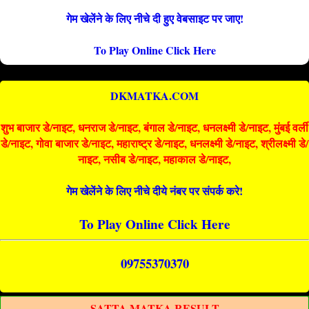
गेम खेलेंने के लिए नीचे दी हुए वेबसाइट पर जाए!
To Play Online Click Here
DKMATKA.COM
शुभ बाजार डे/नाइट, धनराज डे/नाइट, बंगाल डे/नाइट, धनलक्ष्मी डे/नाइट, मुंबई वर्ली
डे/नाइट, गोवा बाजार डे/नाइट, महाराष्ट्र डे/नाइट, धनलक्ष्मी डे/नाइट, श्रीलक्ष्मी डे/
नाइट, नसीब डे/नाइट, महाकाल डे/नाइट,
गेम खेलेंने के लिए नीचे दीये नंबर पर संपर्क करे!
To Play Online Click Here
09755370370
SATTA MATKA RESULT