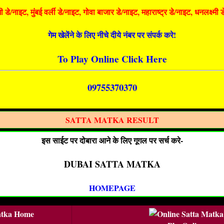
डे/नाइट, मुंबई वर्ली डे/नाइट, गोवा बाजार डे/नाइट, महाराष्ट्र डे/नाइट, धनलक्ष्मी
गेम खेलेंने के लिए नीचे दीये नंबर पर संपर्क करे!
To Play Online Click Here
09755370370
SATTA MATKA RESULT
इस साईट पर दोबारा आने के लिए गूगल पर सर्च करे-
DUBAI SATTA MATKA
HOMEPAGE