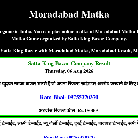
Moradabad Matka
ame in India. You can play online matka of Moradabad Matka Re
Matka Game organized by Satta King Bazar Company.
Satta King Bazar with Moradabad Matka, Moradabad Result, M
Satta King Bazar Company Result
Thursday, 06 Aug 2026
खुदका मटका बाजार चलते है तो अपना रिजल्ट साईट पर अपडेट करवाने के लिए 
Ram Bhai- 09755370370
अडवांस रिजल्ट फीस- Rs.15000/-
 डे/नाईट, लक्ष्मी डे/नाईट, न्यू वोर्ली डे/नाईट, दुबई डे/नाईट, बादशाह डे/नाईट, सभी
Ram Bhai- 09755370370