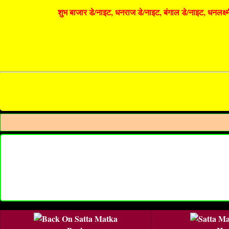
शुभ बाजार डे/नाइट, धनराज डे/नाइट, बंगाल डे/नाइट, धनलक्ष्मी 