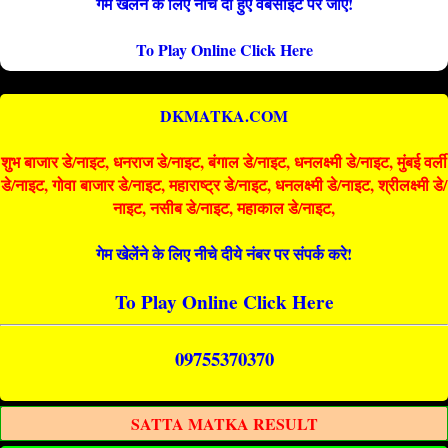
गेम खेलेंने के लिए नीचे दी हुए वेबसाइट पर जाए!
To Play Online Click Here
DKMATKA.COM
शुभ बाजार डे/नाइट, धनराज डे/नाइट, बंगाल डे/नाइट, धनलक्ष्मी डे/नाइट, मुंबई वर्ली
डे/नाइट, गोवा बाजार डे/नाइट, महाराष्ट्र डे/नाइट, धनलक्ष्मी डे/नाइट, श्रीलक्ष्मी डे/
नाइट, नसीब डे/नाइट, महाकाल डे/नाइट,
गेम खेलेंने के लिए नीचे दीये नंबर पर संपर्क करे!
To Play Online Click Here
09755370370
SATTA MATKA RESULT