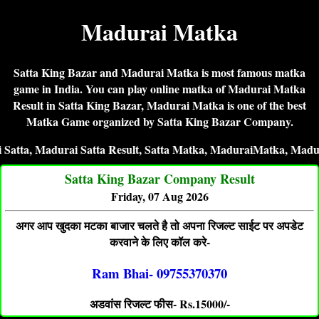
Madurai Matka
Satta King Bazar and Madurai Matka is most famous matka
game in India. You can play online matka of Madurai Matka
Result in Satta King Bazar, Madurai Matka is one of the best
Matka Game organized by Satta King Bazar Company.
i Satta, Madurai Satta Result, Satta Matka, MaduraiMatka, Ma
Satta King Bazar Company Result
Friday, 07 Aug 2026
अगर आप खुदका मटका बाजार चलते है तो अपना रिजल्ट साईट पर अपडेट
करवाने के लिए कॉल करे-
Ram Bhai- 09755370370
अडवांस रिजल्ट फीस- Rs.15000/-