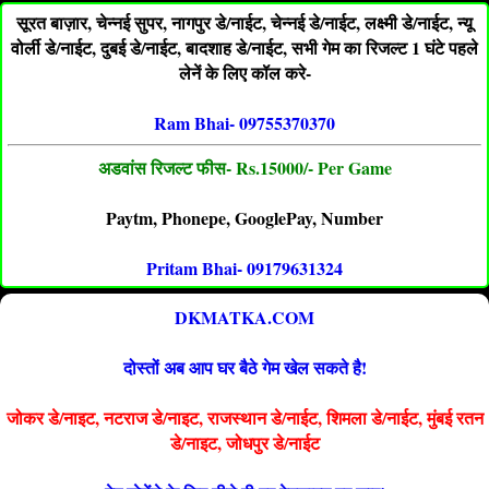
सूरत बाज़ार, चेन्नई सुपर, नागपुर डे/नाईट, चेन्नई डे/नाईट, लक्ष्मी डे/नाईट, न्यू
वोर्ली डे/नाईट, दुबई डे/नाईट, बादशाह डे/नाईट, सभी गेम का रिजल्ट 1 घंटे पहले
लेनें के लिए कॉल करे-
Ram Bhai- 09755370370
अडवांस रिजल्ट फीस- Rs.15000/- Per Game
Paytm, Phonepe, GooglePay, Number
Pritam Bhai- 09179631324
DKMATKA.COM
दोस्तों अब आप घर बैठे गेम खेल सकते है!
जोकर डे/नाइट, नटराज डे/नाइट, राजस्थान डे/नाईट, शिमला डे/नाईट, मुंबई रतन
डे/नाइट, जोधपुर डे/नाईट