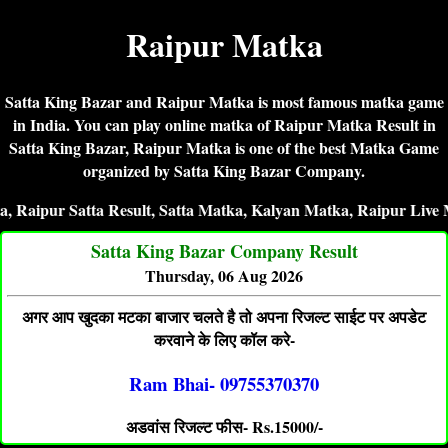
Raipur Matka
Satta King Bazar and Raipur Matka is most famous matka game
in India. You can play online matka of Raipur Matka Result in
Satta King Bazar, Raipur Matka is one of the best Matka Game
organized by Satta King Bazar Company.
ta, Raipur Satta Result, Satta Matka, Kalyan Matka, Raipur Li
Satta King Bazar Company Result
Thursday, 06 Aug 2026
अगर आप खुदका मटका बाजार चलते है तो अपना रिजल्ट साईट पर अपडेट
करवाने के लिए कॉल करे-
Ram Bhai- 09755370370
अडवांस रिजल्ट फीस- Rs.15000/-