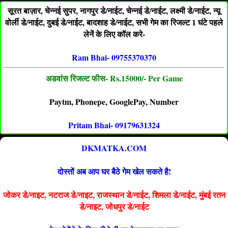
सूरत बाज़ार, चेन्नई सुपर, नागपुर डे/नाईट, चेन्नई डे/नाईट, लक्ष्मी डे/नाईट, न्यू
वोर्ली डे/नाईट, दुबई डे/नाईट, बादशाह डे/नाईट, सभी गेम का रिजल्ट 1 घंटे पहले
लेनें के लिए कॉल करे-
Ram Bhai- 09755370370
अडवांस रिजल्ट फीस- Rs.15000/- Per Game
Paytm, Phonepe, GooglePay, Number
Pritam Bhai- 09179631324
DKMATKA.COM
दोस्तों अब आप घर बैठे गेम खेल सकते है!
जोकर डे/नाइट, नटराज डे/नाइट, राजस्थान डे/नाईट, शिमला डे/नाईट, मुंबई रतन
डे/नाइट, जोधपुर डे/नाईट