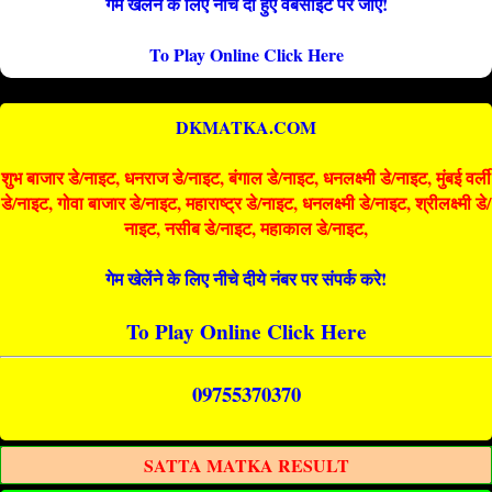
गेम खेलेंने के लिए नीचे दी हुए वेबसाइट पर जाए!
To Play Online Click Here
DKMATKA.COM
शुभ बाजार डे/नाइट, धनराज डे/नाइट, बंगाल डे/नाइट, धनलक्ष्मी डे/नाइट, मुंबई वर्ली
डे/नाइट, गोवा बाजार डे/नाइट, महाराष्ट्र डे/नाइट, धनलक्ष्मी डे/नाइट, श्रीलक्ष्मी डे/
नाइट, नसीब डे/नाइट, महाकाल डे/नाइट,
गेम खेलेंने के लिए नीचे दीये नंबर पर संपर्क करे!
To Play Online Click Here
09755370370
SATTA MATKA RESULT