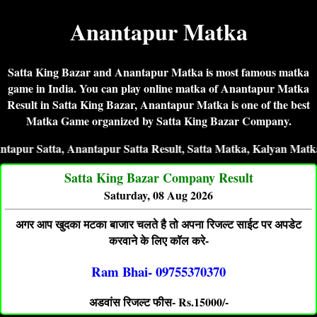
Anantapur Matka
Satta King Bazar and Anantapur Matka is most famous matka
game in India. You can play online matka of Anantapur Matka
Result in Satta King Bazar, Anantapur Matka is one of the best
Matka Game organized by Satta King Bazar Company.
antapur Satta, Anantapur Satta Result, Satta Matka, Kalyan M
Satta King Bazar Company Result
Saturday, 08 Aug 2026
अगर आप खुदका मटका बाजार चलते है तो अपना रिजल्ट साईट पर अपडेट
करवाने के लिए कॉल करे-
Ram Bhai- 09755370370
अडवांस रिजल्ट फीस- Rs.15000/-