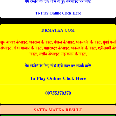
गेम खेलेंने के लिए नीचे दी हुए वेबसाइट पर जाए!
To Play Online Click Here
DKMATKA.COM
शुभ बाजार डे/नाइट, धनराज डे/नाइट, बंगाल डे/नाइट, धनलक्ष्मी डे/नाइट, मुंबई वर्ली
डे/नाइट, गोवा बाजार डे/नाइट, महाराष्ट्र डे/नाइट, धनलक्ष्मी डे/नाइट, श्रीलक्ष्मी डे/
नाइट, नसीब डे/नाइट, महाकाल डे/नाइट,
गेम खेलेंने के लिए नीचे दीये नंबर पर संपर्क करे!
To Play Online Click Here
09755370370
SATTA MATKA RESULT