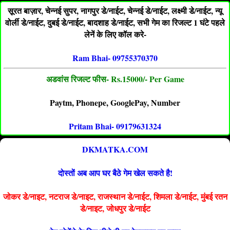
सूरत बाज़ार, चेन्नई सुपर, नागपुर डे/नाईट, चेन्नई डे/नाईट, लक्ष्मी डे/नाईट, न्यू
वोर्ली डे/नाईट, दुबई डे/नाईट, बादशाह डे/नाईट, सभी गेम का रिजल्ट 1 घंटे पहले
लेनें के लिए कॉल करे-
Ram Bhai- 09755370370
अडवांस रिजल्ट फीस- Rs.15000/- Per Game
Paytm, Phonepe, GooglePay, Number
Pritam Bhai- 09179631324
DKMATKA.COM
दोस्तों अब आप घर बैठे गेम खेल सकते है!
जोकर डे/नाइट, नटराज डे/नाइट, राजस्थान डे/नाईट, शिमला डे/नाईट, मुंबई रतन
डे/नाइट, जोधपुर डे/नाईट