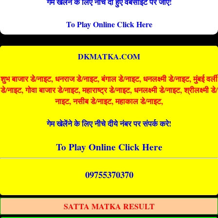
गेम खेलेंने के लिए नीचे दी हुए वेबसाइट पर जाए!
To Play Online Click Here
DKMATKA.COM
शुभ बाजार डे/नाइट, धनराज डे/नाइट, बंगाल डे/नाइट, धनलक्ष्मी डे/नाइट, मुंबई वर्ली
डे/नाइट, गोवा बाजार डे/नाइट, महाराष्ट्र डे/नाइट, धनलक्ष्मी डे/नाइट, श्रीलक्ष्मी डे/
नाइट, नसीब डे/नाइट, महाकाल डे/नाइट,
गेम खेलेंने के लिए नीचे दीये नंबर पर संपर्क करे!
To Play Online Click Here
09755370370
SATTA MATKA RESULT