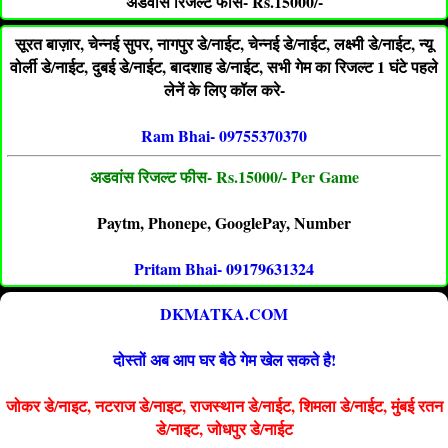
अडवांस रिजल्ट फीस- Rs.15000/-
सूरत बाज़ार, चेन्नई सुपर, नागपुर डे/नाईट, चेन्नई डे/नाईट, लक्ष्मी डे/नाईट, न्यू
वोर्ली डे/नाईट, दुबई डे/नाईट, बादशाह डे/नाईट, सभी गेम का रिजल्ट 1 घंटे पहले
लेनें के लिए कॉल करे-
Ram Bhai- 09755370370
अडवांस रिजल्ट फीस- Rs.15000/- Per Game
Paytm, Phonepe, GooglePay, Number
Pritam Bhai- 09179631324
DKMATKA.COM
दोस्तों अब आप घर बैठे गेम खेल सकते है!
जोकर डे/नाइट, नटराज डे/नाइट, राजस्थान डे/नाईट, शिमला डे/नाईट, मुंबई रतन
डे/नाइट, जोधपुर डे/नाईट