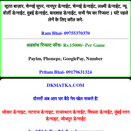
सूरत बाज़ार, चेन्नई सुपर, नागपुर डे/नाईट, चेन्नई डे/नाईट, लक्ष्मी डे/नाईट, न्यू
वोर्ली डे/नाईट, दुबई डे/नाईट, बादशाह डे/नाईट, सभी गेम का रिजल्ट 1 घंटे पहले
लेनें के लिए कॉल करे-
Ram Bhai- 09755370370
अडवांस रिजल्ट फीस- Rs.15000/- Per Game
Paytm, Phonepe, GooglePay, Number
Pritam Bhai- 09179631324
DKMATKA.COM
दोस्तों अब आप घर बैठे गेम खेल सकते है!
जोकर डे/नाइट, नटराज डे/नाइट, राजस्थान डे/नाईट, शिमला डे/नाईट, मुंबई रतन
डे/नाइट, जोधपुर डे/नाईट