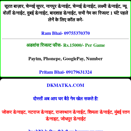
सूरत बाज़ार, चेन्नई सुपर, नागपुर डे/नाईट, चेन्नई डे/नाईट, लक्ष्मी डे/नाईट, न्यू
वोर्ली डे/नाईट, दुबई डे/नाईट, बादशाह डे/नाईट, सभी गेम का रिजल्ट 1 घंटे पहले
लेनें के लिए कॉल करे-
Ram Bhai- 09755370370
अडवांस रिजल्ट फीस- Rs.15000/- Per Game
Paytm, Phonepe, GooglePay, Number
Pritam Bhai- 09179631324
DKMATKA.COM
दोस्तों अब आप घर बैठे गेम खेल सकते है!
जोकर डे/नाइट, नटराज डे/नाइट, राजस्थान डे/नाईट, शिमला डे/नाईट, मुंबई रतन
डे/नाइट, जोधपुर डे/नाईट