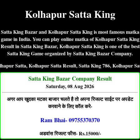
Kolhapur Satta King
Satta King Bazar and Kolhapur Satta King is most famous matka
game in India. You can play online matka of Kolhapur Satta King
Result in Satta King Bazar, Kolhapur Satta King is one of the best
Satta King Game organized by Satta King Bazar Company.
hapur Satta, Kolhapur Satta Result, Satta King 786, Kolhapur Sa
Satta King Bazar Company Result
Saturday, 08 Aug 2026
अगर आप खुदका मटका बाजार चलते है तो अपना रिजल्ट साईट पर अपडेट
करवाने के लिए कॉल करे-
Ram Bhai- 09755370370
अडवांस रिजल्ट फीस- Rs.15000/-