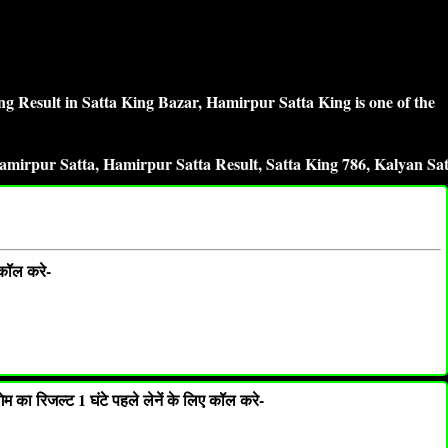
 Result in Satta King Bazar, Hamirpur Satta King is one of the
irpur Satta, Hamirpur Satta Result, Satta King 786, Kalyan Sat
कॉल करे-
 गेम का रिजल्ट 1 घंटे पहले लेनें के लिए कॉल करे-