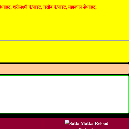
 डे/नाइट, श्रीलक्ष्मी डे/नाइट, नसीब डे/नाइट, महाकाल डे/नाइट,