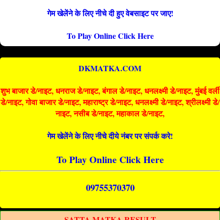
गेम खेलेंने के लिए नीचे दी हुए वेबसाइट पर जाए!
To Play Online Click Here
DKMATKA.COM
शुभ बाजार डे/नाइट, धनराज डे/नाइट, बंगाल डे/नाइट, धनलक्ष्मी डे/नाइट, मुंबई वर्ली
डे/नाइट, गोवा बाजार डे/नाइट, महाराष्ट्र डे/नाइट, धनलक्ष्मी डे/नाइट, श्रीलक्ष्मी डे/
नाइट, नसीब डे/नाइट, महाकाल डे/नाइट,
गेम खेलेंने के लिए नीचे दीये नंबर पर संपर्क करे!
To Play Online Click Here
09755370370
SATTA MATKA RESULT