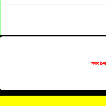
जोकर डे/ना