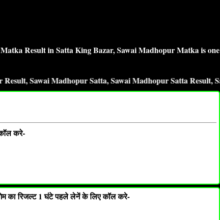
Matka Result in Satta King Bazar, Sawai Madhopur Matka is one
Result, Sawai Madhopur Satta, Sawai Madhopur Satta Result,
कॉल करे-
 गेम का रिजल्ट 1 घंटे पहले लेनें के लिए कॉल करे-