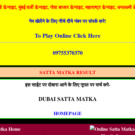
डे/नाइट, मुंबई वर्ली डे/नाइट, गोवा बाजार डे/नाइट, महाराष्ट्र डे/नाइट, धनलक्ष्मी
गेम खेलेंने के लिए नीचे दीये नंबर पर संपर्क करे!
To Play Online Click Here
09755370370
SATTA MATKA RESULT
इस साईट पर दोबारा आने के लिए गूगल पर सर्च करे-
DUBAI SATTA MATKA
HOMEPAGE