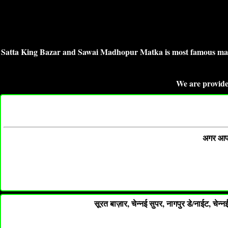
Satta King Bazar and Sawai Madhopur Matka is most famous mat
We are provide 
अगर आप 
सूरत बाज़ार, चेन्नई सुपर, नागपुर डे/नाईट, चेन्नई