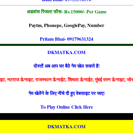
अडवांस रिजल्ट फीस- Rs.15000/- Per Game
Paytm, Phonepe, GooglePay, Number
Pritam Bhai- 09179631324
DKMATKA.COM
दोस्तों अब आप घर बैठे गेम खेल सकते है!
इट, नटराज डे/नाइट, राजस्थान डे/नाईट, शिमला डे/नाईट, मुंबई रतन डे/नाइट, जोध
गेम खेलेंने के लिए नीचे दी हुए वेबसाइट पर जाए!
To Play Online Click Here
DKMATKA.COM