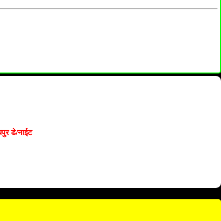
पुर डे/नाईट