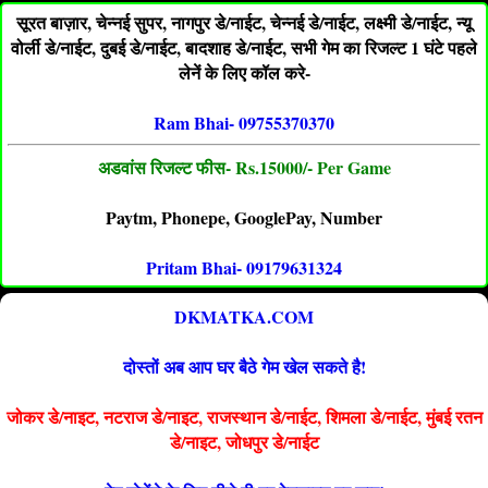
सूरत बाज़ार, चेन्नई सुपर, नागपुर डे/नाईट, चेन्नई डे/नाईट, लक्ष्मी डे/नाईट, न्यू
वोर्ली डे/नाईट, दुबई डे/नाईट, बादशाह डे/नाईट, सभी गेम का रिजल्ट 1 घंटे पहले
लेनें के लिए कॉल करे-
Ram Bhai- 09755370370
अडवांस रिजल्ट फीस- Rs.15000/- Per Game
Paytm, Phonepe, GooglePay, Number
Pritam Bhai- 09179631324
DKMATKA.COM
दोस्तों अब आप घर बैठे गेम खेल सकते है!
जोकर डे/नाइट, नटराज डे/नाइट, राजस्थान डे/नाईट, शिमला डे/नाईट, मुंबई रतन
डे/नाइट, जोधपुर डे/नाईट