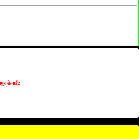
पुर डे/नाईट