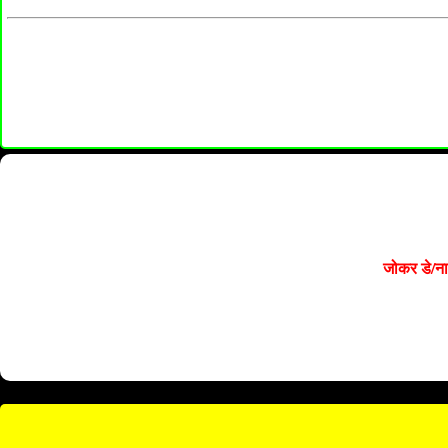
जोकर डे/ना