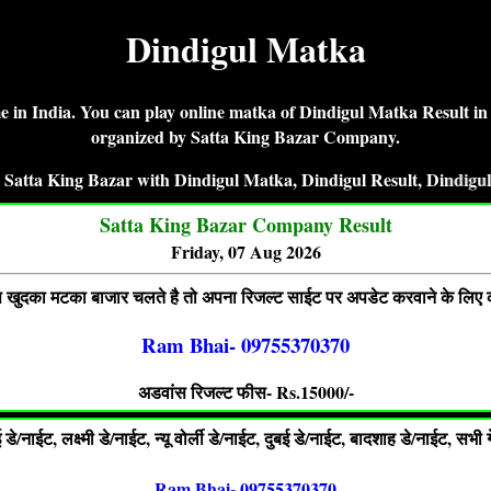
Dindigul Matka
in India. You can play online matka of Dindigul Matka Result in
organized by Satta King Bazar Company.
atta King Bazar with Dindigul Matka, Dindigul Result, Dindigul 
Satta King Bazar Company Result
Friday, 07 Aug 2026
खुदका मटका बाजार चलते है तो अपना रिजल्ट साईट पर अपडेट करवाने के लिए 
Ram Bhai- 09755370370
अडवांस रिजल्ट फीस- Rs.15000/-
 डे/नाईट, लक्ष्मी डे/नाईट, न्यू वोर्ली डे/नाईट, दुबई डे/नाईट, बादशाह डे/नाईट, सभी
Ram Bhai- 09755370370