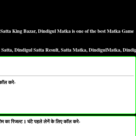
 Satta King Bazar, Dindigul Matka is one of the best Matka Game
Satta, Dindigul Satta Result, Satta Matka, DindigulMatka, Dindi
कॉल करे-
 गेम का रिजल्ट 1 घंटे पहले लेनें के लिए कॉल करे-