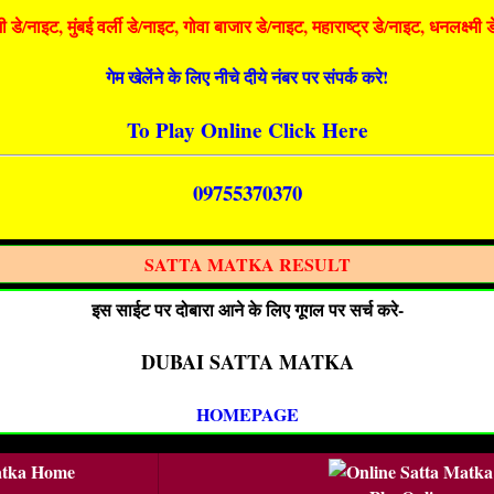
डे/नाइट, मुंबई वर्ली डे/नाइट, गोवा बाजार डे/नाइट, महाराष्ट्र डे/नाइट, धनलक्ष्मी
गेम खेलेंने के लिए नीचे दीये नंबर पर संपर्क करे!
To Play Online Click Here
09755370370
SATTA MATKA RESULT
इस साईट पर दोबारा आने के लिए गूगल पर सर्च करे-
DUBAI SATTA MATKA
HOMEPAGE