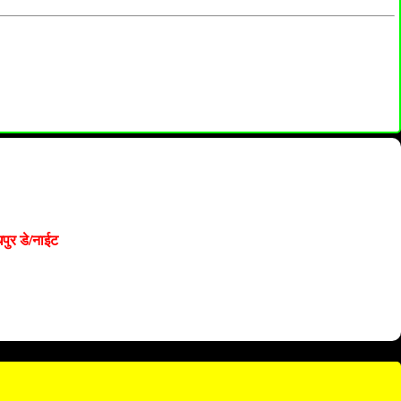
पुर डे/नाईट