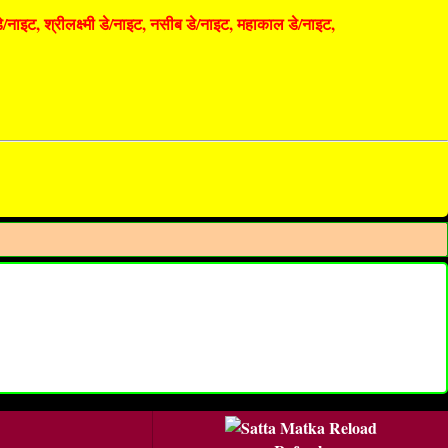
 डे/नाइट, श्रीलक्ष्मी डे/नाइट, नसीब डे/नाइट, महाकाल डे/नाइट,