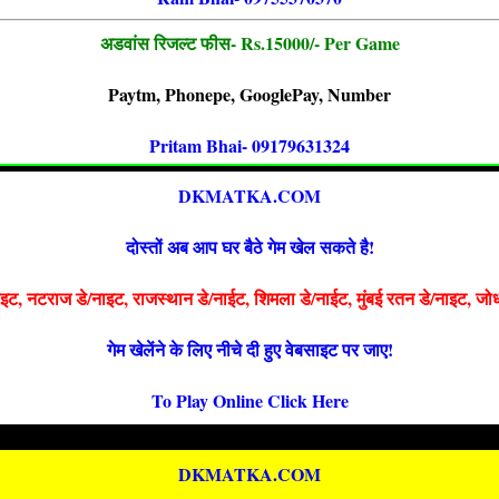
अडवांस रिजल्ट फीस- Rs.15000/- Per Game
Paytm, Phonepe, GooglePay, Number
Pritam Bhai- 09179631324
DKMATKA.COM
दोस्तों अब आप घर बैठे गेम खेल सकते है!
इट, नटराज डे/नाइट, राजस्थान डे/नाईट, शिमला डे/नाईट, मुंबई रतन डे/नाइट, जोध
गेम खेलेंने के लिए नीचे दी हुए वेबसाइट पर जाए!
To Play Online Click Here
DKMATKA.COM