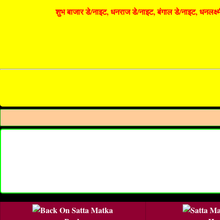
शुभ बाजार डे/नाइट, धनराज डे/नाइट, बंगाल डे/नाइट, धनलक्ष्मी 