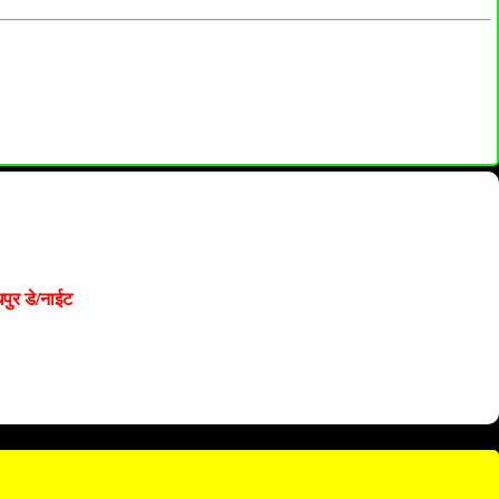
पुर डे/नाईट