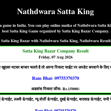
Nathdwara Satta King
game in India. You can play online matka of Nathdwara Satta Kin
best Satta King Game organized by Satta King Bazar Company.
atta King Bazar with Nathdwara Satta King, Nathdwara Result, 
Satta King Bazar Company Result
Friday, 07 Aug 2026
खुदका मटका बाजार चलते है तो अपना रिजल्ट साईट पर अपडेट करवाने के लिए 
Ram Bhai- 09755370370
अडवांस रिजल्ट फीस- Rs.15000/-
 डे/नाईट, लक्ष्मी डे/नाईट, न्यू वोर्ली डे/नाईट, दुबई डे/नाईट, बादशाह डे/नाईट, सभी
Ram Bhai- 09755370370