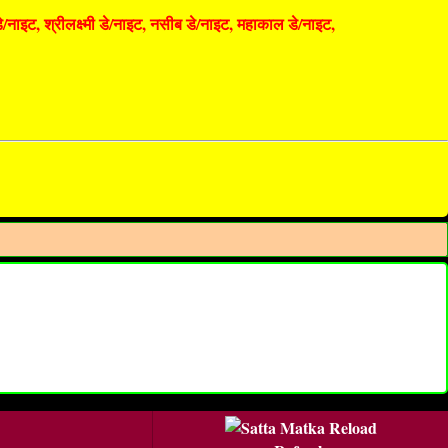
 डे/नाइट, श्रीलक्ष्मी डे/नाइट, नसीब डे/नाइट, महाकाल डे/नाइट,