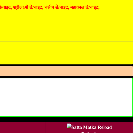
 डे/नाइट, श्रीलक्ष्मी डे/नाइट, नसीब डे/नाइट, महाकाल डे/नाइट,