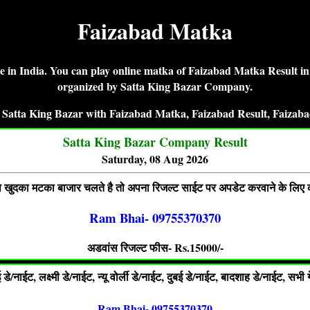
Faizabad Matka
in India. You can play online matka of Faizabad Matka Result in
organized by Satta King Bazar Company.
tta King Bazar with Faizabad Matka, Faizabad Result, Faizabad 
Satta King Bazar Company Result
Saturday, 08 Aug 2026
खुदका मटका बाजार चलते है तो अपना रिजल्ट साईट पर अपडेट करवाने के लिए 
Ram Bhai- 09755370370
अडवांस रिजल्ट फीस- Rs.15000/-
 डे/नाईट, लक्ष्मी डे/नाईट, न्यू वोर्ली डे/नाईट, दुबई डे/नाईट, बादशाह डे/नाईट, सभी
Ram Bhai- 09755370370