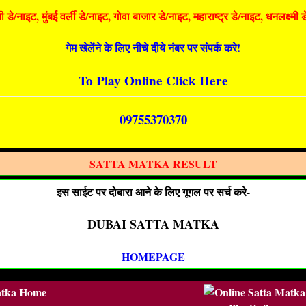
डे/नाइट, मुंबई वर्ली डे/नाइट, गोवा बाजार डे/नाइट, महाराष्ट्र डे/नाइट, धनलक्ष्मी
गेम खेलेंने के लिए नीचे दीये नंबर पर संपर्क करे!
To Play Online Click Here
09755370370
SATTA MATKA RESULT
इस साईट पर दोबारा आने के लिए गूगल पर सर्च करे-
DUBAI SATTA MATKA
HOMEPAGE