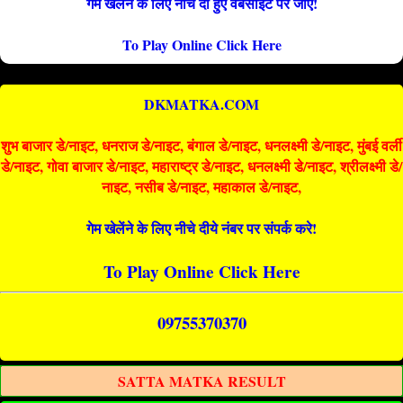
गेम खेलेंने के लिए नीचे दी हुए वेबसाइट पर जाए!
To Play Online Click Here
DKMATKA.COM
शुभ बाजार डे/नाइट, धनराज डे/नाइट, बंगाल डे/नाइट, धनलक्ष्मी डे/नाइट, मुंबई वर्ली
डे/नाइट, गोवा बाजार डे/नाइट, महाराष्ट्र डे/नाइट, धनलक्ष्मी डे/नाइट, श्रीलक्ष्मी डे/
नाइट, नसीब डे/नाइट, महाकाल डे/नाइट,
गेम खेलेंने के लिए नीचे दीये नंबर पर संपर्क करे!
To Play Online Click Here
09755370370
SATTA MATKA RESULT