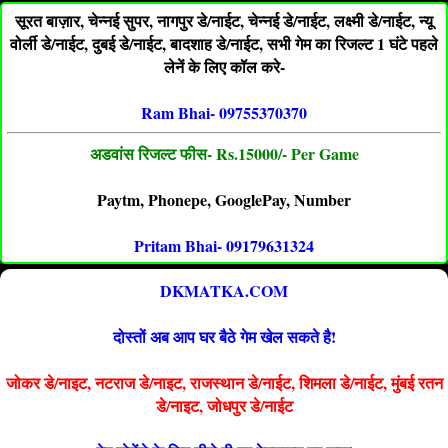
सूरत बाज़ार, चेन्नई सुपर, नागपुर डे/नाईट, चेन्नई डे/नाईट, लक्ष्मी डे/नाईट, न्यू
वोर्ली डे/नाईट, दुबई डे/नाईट, बादशाह डे/नाईट, सभी गेम का रिजल्ट 1 घंटे पहले
लेनें के लिए कॉल करे-
Ram Bhai- 09755370370
अडवांस रिजल्ट फीस- Rs.15000/- Per Game
Paytm, Phonepe, GooglePay, Number
Pritam Bhai- 09179631324
DKMATKA.COM
दोस्तों अब आप घर बैठे गेम खेल सकते है!
जोकर डे/नाइट, नटराज डे/नाइट, राजस्थान डे/नाईट, शिमला डे/नाईट, मुंबई रतन
डे/नाइट, जोधपुर डे/नाईट