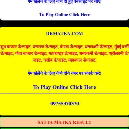
गेम खेलेंने के लिए नीचे दी हुए वेबसाइट पर जाए!
To Play Online Click Here
DKMATKA.COM
शुभ बाजार डे/नाइट, धनराज डे/नाइट, बंगाल डे/नाइट, धनलक्ष्मी डे/नाइट, मुंबई वर्ली
डे/नाइट, गोवा बाजार डे/नाइट, महाराष्ट्र डे/नाइट, धनलक्ष्मी डे/नाइट, श्रीलक्ष्मी डे/
नाइट, नसीब डे/नाइट, महाकाल डे/नाइट,
गेम खेलेंने के लिए नीचे दीये नंबर पर संपर्क करे!
To Play Online Click Here
09755370370
SATTA MATKA RESULT