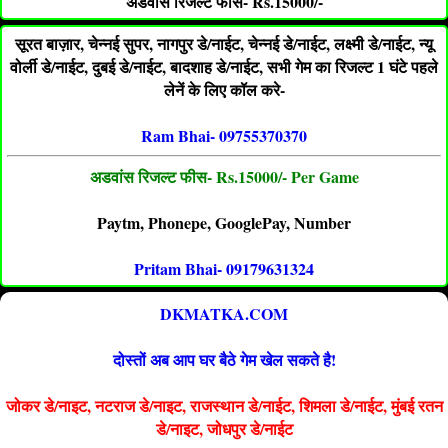
अडवांस रिजल्ट फीस- Rs.15000/-
सूरत बाज़ार, चेन्नई सुपर, नागपुर डे/नाईट, चेन्नई डे/नाईट, लक्ष्मी डे/नाईट, न्यू
वोर्ली डे/नाईट, दुबई डे/नाईट, बादशाह डे/नाईट, सभी गेम का रिजल्ट 1 घंटे पहले
लेनें के लिए कॉल करे-
Ram Bhai- 09755370370
अडवांस रिजल्ट फीस- Rs.15000/- Per Game
Paytm, Phonepe, GooglePay, Number
Pritam Bhai- 09179631324
DKMATKA.COM
दोस्तों अब आप घर बैठे गेम खेल सकते है!
जोकर डे/नाइट, नटराज डे/नाइट, राजस्थान डे/नाईट, शिमला डे/नाईट, मुंबई रतन
डे/नाइट, जोधपुर डे/नाईट