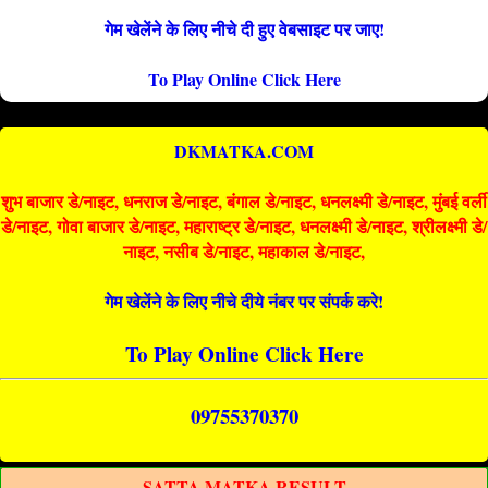
गेम खेलेंने के लिए नीचे दी हुए वेबसाइट पर जाए!
To Play Online Click Here
DKMATKA.COM
शुभ बाजार डे/नाइट, धनराज डे/नाइट, बंगाल डे/नाइट, धनलक्ष्मी डे/नाइट, मुंबई वर्ली
डे/नाइट, गोवा बाजार डे/नाइट, महाराष्ट्र डे/नाइट, धनलक्ष्मी डे/नाइट, श्रीलक्ष्मी डे/
नाइट, नसीब डे/नाइट, महाकाल डे/नाइट,
गेम खेलेंने के लिए नीचे दीये नंबर पर संपर्क करे!
To Play Online Click Here
09755370370
SATTA MATKA RESULT