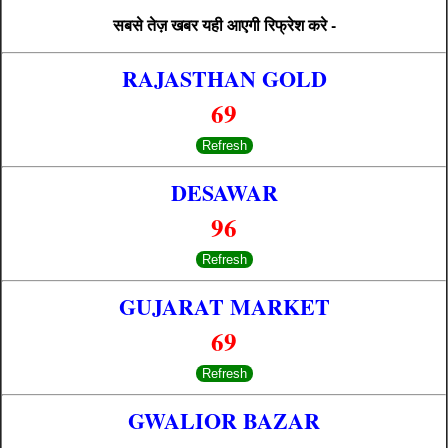
सबसे तेज़ खबर यही आएगी रिफ्रेश करे -
RAJASTHAN GOLD
69
Refresh
DESAWAR
96
Refresh
GUJARAT MARKET
69
Refresh
GWALIOR BAZAR