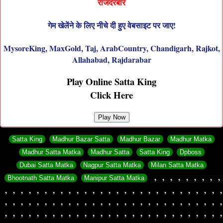
राजदरबार
गेम खेलेंने के लिए नीचे दी हुए वेबसाइट पर जाए!
MysoreKing, MaxGold, Taj, ArabCountry, Chandigarh, Rajkot,
Allahabad, Rajdarabar
Play Online Satta King
Click Here
Play Now
Satta King
Madhur Bazar Satta
Madhur Bazar
Madhur Matka
Madhur Satta Matka
Madhur Satta
Satta King
Dpboss
Dubai Satta Matka
Nagpur Satta Matka
Milan Satta Matka
a
,
a
,
a
,
a
,
a
,
a
,
a
,
a
,
a
,
Bhootnath Satta Matka
Manipur Satta Matka
a
,
a
,
a
,
a
,
a
,
a
,
a
,
a
,
a
,
a
,
a
,
a
,
a
,
a
,
a
,
a
,
a
,
a
,
a
,
a
,
a
,
a
,
a
,
a
,
a
,
a
,
a
,
a
,
a
,
a
,
a
,
a
,
a
,
a
,
a
,
a
,
a
,
a
,
a
,
a
,
a
,
a
,
a
,
a
,
a
,
a
,
a
,
a
,
a
,
a
,
a
,
a
,
a
,
a
,
a
,
a
,
a
,
a
,
a
,
a
,
a
,
a
,
a
,
a
,
a
,
a
,
a
,
a
,
a
,
a
,
a
,
a
,
a
,
a
,
a
,
a
,
a
,
a
,
a
,
a
,
a
,
a
,
a
,
a
,